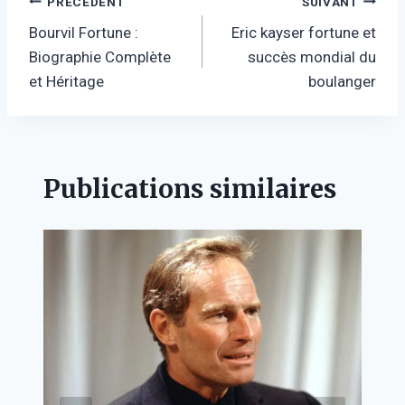
Navigation
PRÉCÉDENT
SUIVANT
Bourvil Fortune :
Eric kayser fortune et
de
Biographie Complète
succès mondial du
l’article
et Héritage
boulanger
Publications similaires