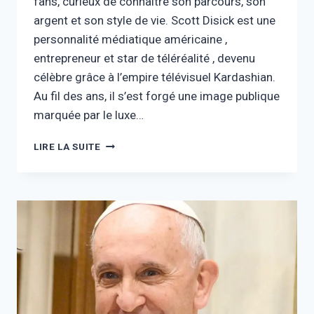
fans, curieux de connaître son parcours, son
argent et son style de vie. Scott Disick est une
personnalité médiatique américaine ,
entrepreneur et star de téléréalité , devenu
célèbre grâce à l’empire télévisuel Kardashian.
Au fil des ans, il s’est forgé une image publique
marquée par le luxe…
SCOTT
LIRE LA SUITE
DISICK
FORTUNE
:
RICHESSE,
CARRIÈRE
ET
VIE
LUXE