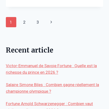
BERDAH
FORTUNE
:
VALEUR
Navigation
Page
1
2
3
NETTE,
CARRIÈRE,
de
suivante
PROBLÈMES
JURIDIQUES
page
Recent article
Victor-Emmanuel de Savoie Fortune : Quelle est la
richesse du prince en 2026 ?
Salaire Simone Biles : Combien gagne réellement la
championne olympique ?
Fortune Arnold Schwarzenegger : Combien vaut