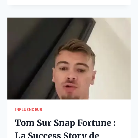
FORTUNE
:
VIE,
CARRIÈRE
ET
SUCCÈS
INFLUENCEUR
Tom Sur Snap Fortune :
La Success Story de