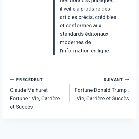
des données publiques,
il veille à produire des
articles précis, crédibles
et conformes aux
standards éditoriaux
modernes de
l’information en ligne.
Navigation
PRÉCÉDENT
SUIVANT
Claude Malhuret
Fortune Donald Trump :
de
Fortune : Vie, Carrière
Vie, Carrière et Succès
l’article
et Succès