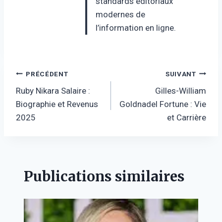
standards éditoriaux
modernes de
l’information en ligne.
Navigation
PRÉCÉDENT
SUIVANT
Ruby Nikara Salaire :
Gilles-William
de
Biographie et Revenus
Goldnadel Fortune : Vie
l’article
2025
et Carrière
Publications similaires