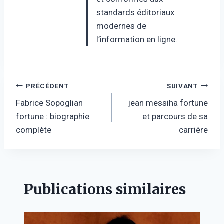
standards éditoriaux
modernes de
l’information en ligne.
Navigation
PRÉCÉDENT
SUIVANT
Fabrice Sopoglian
jean messiha fortune
de
fortune : biographie
et parcours de sa
l’article
complète
carrière
Publications similaires