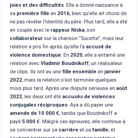
joies et des difficultés
. Elle a donné naissance à
sa
première fille
en
2016
, bien qu’elle ait choisi de
ne pas révéler l’identité du père. Plus tard, elle a été
en couple avec le
rappeur Niska
, son
collaborateur
sur la chanson “Sucette”, mais leur
relation a pris fin après qu’elle l’a
accusé de
violence domestique
. En
2020
, elle a entamé une
relation avec
Vladimir Boudnikoff
, un réalisateur
de clips. Ils ont eu une
fille ensemble
en
janvier
2022
, mais la relation s’est terminée quelques
mois plus tard. Après une dispute sérieuse en
août
2022
, les deux ont été
accusés de violences
conjugales réciproques
. Aya a dû payer une
amende de 10 000 €
, tandis que Boudnikoff a
payé
5 000 €
. Malgré ces épreuves, elle continue à
se concentrer sur sa
carrière
et sa
famille
, et
soutient également une association caritative