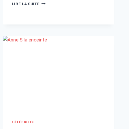
CARLOS
LIRE LA SUITE
GHOSN
FORTUNE
:
COMBIEN
VAUT
RÉELLEMENT
L’EX-
PDG
AUJOURD’HUI
?
CÉLÉBRITÉS