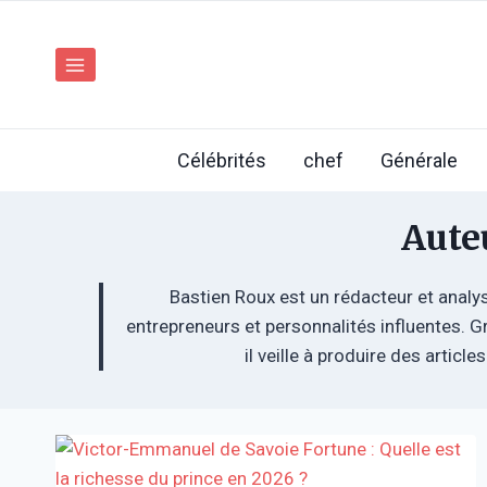
Aller
au
contenu
Célébrités
chef
Générale
Aute
Bastien Roux est un rédacteur et analys
entrepreneurs et personnalités influentes. G
il veille à produire des artic