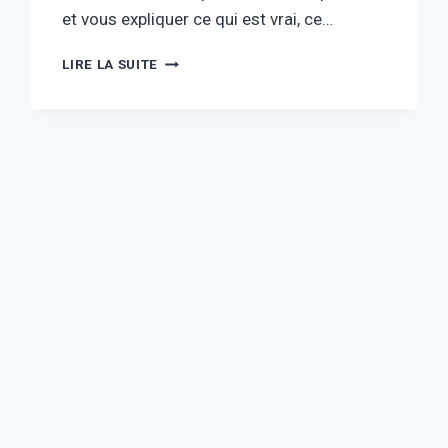
et vous expliquer ce qui est vrai, ce…
FRÉDÉRIC LOPEZ
LIRE LA SUITE
FILS
DE
FRANÇOISE LABORDE
:
LA
VÉRITÉ
DERRIÈRE
LA
RUMEUR
(2026)