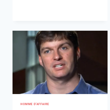
QUELLE
EST
LA
FORTUNE
DE
GMK
EN
2026
?
HOMME D’AFFAIRE