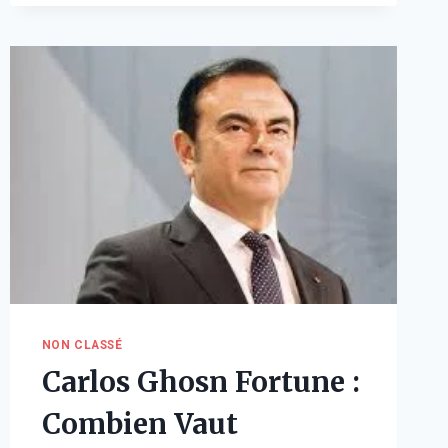
:
COMBIEN
VAUT
RÉELLEMENT
L’ACTEUR
EN
2026
?
NON CLASSÉ
Carlos Ghosn Fortune :
Combien Vaut