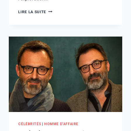
HAMISH
LIRE LA SUITE
HARDING
FORTUNE
:
QUELLE
ÉTAIT
LA
VALEUR
DE
SON
PATRIMOINE
?
CÉLÉBRITÉS
|
HOMME D’AFFAIRE