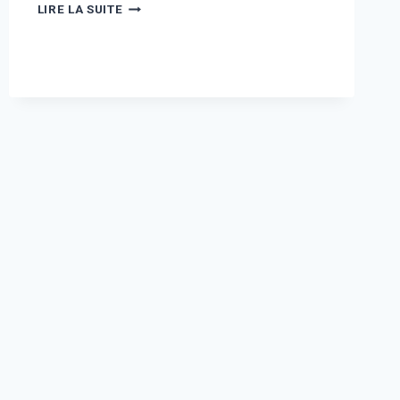
ANNE
LIRE LA SUITE
SILA
ENCEINTE
:
TOUT
CE
QUE
NOUS
SAVONS
(ET
CE
QUE
CELA
SIGNIFIE
POUR
VOUS)