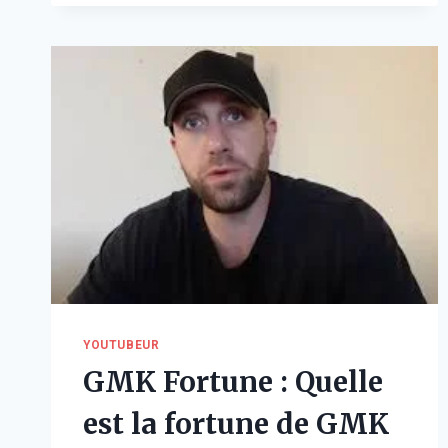
QUELLE
EST
LA
RICHESSE
DU
PRINCE
EN
2026
?
YOUTUBEUR
GMK Fortune : Quelle
est la fortune de GMK