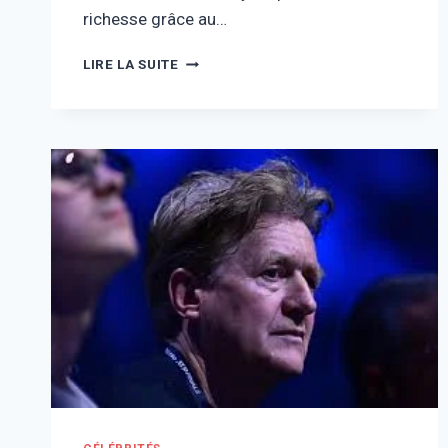
richesse grâce au…
FORTUNE
LIRE LA SUITE
DE
MICHAEL
BURRY
:
CHRONOLOGIE
DE
SON
ASCENSION
FINANCIÈRE