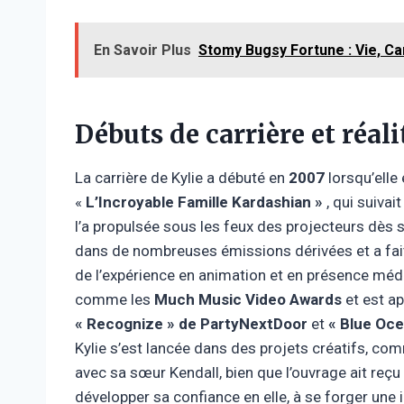
En Savoir Plus
Stomy Bugsy Fortune : Vie, Ca
Débuts de carrière et réali
La carrière de Kylie a débuté en
2007
lorsqu’elle 
«
L’Incroyable Famille Kardashian »
, qui suivai
l’a propulsée sous les feux des projecteurs dès s
dans de nombreuses émissions dérivées et a fait 
de l’expérience en animation et en présence mé
comme les
Much Music Video Awards
et est a
« Recognize » de PartyNextDoor
et
« Blue Oc
Kylie s’est lancée dans des projets créatifs, co
avec sa sœur Kendall, bien que l’ouvrage ait reçu
développer sa confiance en elle, à se forger une 