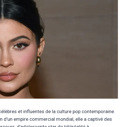
 célèbres et influentes de la culture pop contemporaine.
ion d’un empire commercial mondial, elle a captivé des
rcours, d’adolescente star de téléréalité à