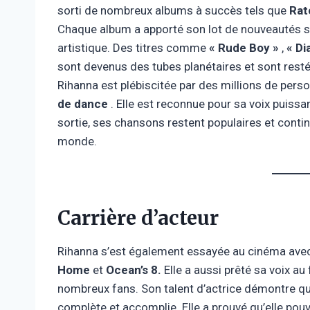
sorti de nombreux albums à succès tels que
Rat
Chaque album a apporté son lot de nouveautés st
artistique. Des titres comme
« Rude Boy »
,
« D
sont devenus des tubes planétaires et sont res
Rihanna est plébiscitée par des millions de per
de dance
. Elle est reconnue pour sa voix puiss
sortie, ses chansons restent populaires et contin
monde.
Carrière d’acteur
Rihanna s’est également essayée au cinéma ave
Home
et
Ocean’s 8.
Elle a aussi prêté sa voix au
nombreux fans. Son talent d’actrice démontre qu’
complète et accomplie. Elle a prouvé qu’elle pouv