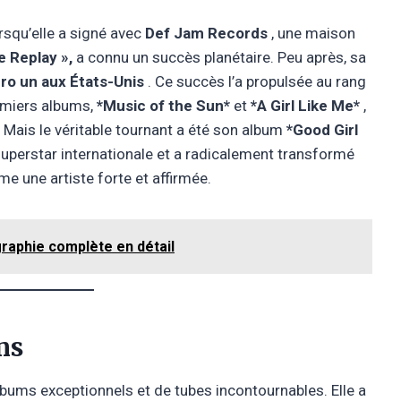
rsqu’elle a signé avec
Def Jam Records
, une maison
e Replay »,
a connu un succès planétaire. Peu après, sa
o un aux États-Unis
. Ce succès l’a propulsée au rang
remiers albums,
*Music of the Sun*
et
*A Girl Like Me*
,
. Mais le véritable tournant a été son album
*Good Girl
uperstar internationale et a radicalement transformé
e une artiste forte et affirmée.
raphie complète en détail
ms
lbums exceptionnels et de tubes incontournables. Elle a