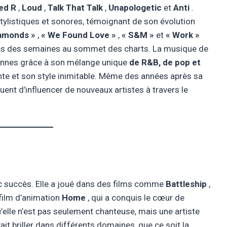
ed R
,
Loud
,
Talk That Talk
,
Unapologetic
et
Anti
.
ylistiques et sonores, témoignant de son évolution
iamonds »
,
« We Found Love »
,
« S&M »
et
« Work »
tés des semaines au sommet des charts. La musique de
sonnes grâce à son mélange unique
de R&B, de pop et
ante et son style inimitable. Même des années après sa
uent d’influencer de nouveaux artistes à travers le
c succès. Elle a joué dans des films comme
Battleship
,
 film d’animation
Home
, qui a conquis le cœur de
elle n’est pas seulement chanteuse, mais une artiste
ait briller dans différents domaines, que ce soit la