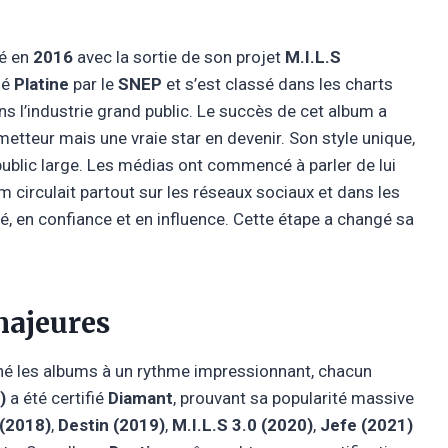
cé en
2016
avec la sortie de son projet
M.I.L.S
fié
Platine
par le
SNEP
et s’est classé dans les charts
ans l’industrie grand public. Le succès de cet album a
metteur mais une vraie star en devenir. Son style unique,
public large. Les médias ont commencé à parler de lui
 circulait partout sur les réseaux sociaux et dans les
ité, en confiance et en influence. Cette étape a changé sa
majeures
né les albums à un rythme impressionnant, chacun
)
a été certifié
Diamant
, prouvant sa popularité massive
 (2018)
,
Destin (2019)
,
M.I.L.S 3.0 (2020)
,
Jefe (2021)