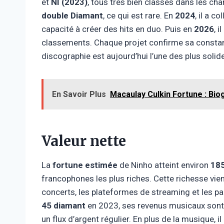
et
NI (2023)
, tous très bien classés dans les ch
double Diamant
, ce qui est rare. En
2024
, il a c
capacité à créer des hits en duo. Puis en
2026
, i
classements. Chaque projet confirme sa constanc
discographie est aujourd’hui l’une des plus soli
En Savoir Plus
Macaulay Culkin Fortune : Bio
Valeur nette
La
fortune estimée
de Ninho atteint environ
185
francophones les plus riches. Cette richesse vi
concerts, les plateformes de streaming et les pa
45 diamant
en 2023, ses revenus musicaux sont
un flux d’argent régulier. En plus de la musique, 