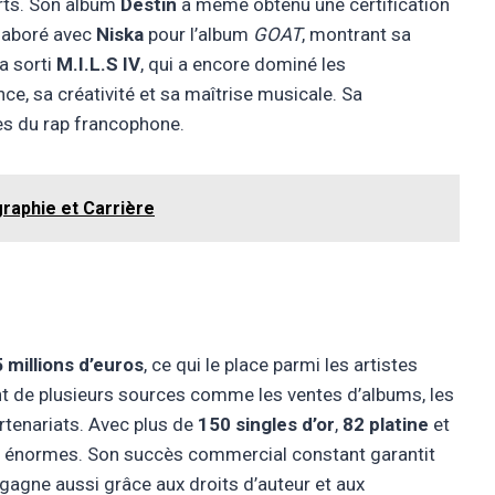
arts. Son album
Destin
a même obtenu une certification
ollaboré avec
Niska
pour l’album
GOAT
, montrant sa
l a sorti
M.I.L.S IV
, qui a encore dominé les
e, sa créativité et sa maîtrise musicale. Sa
des du rap francophone.
graphie et Carrière
 millions d’euros
, ce qui le place parmi les artistes
ent de plusieurs sources comme les ventes d’albums, les
rtenariats. Avec plus de
150 singles d’or
,
82 platine
et
 énormes. Son succès commercial constant garantit
il gagne aussi grâce aux droits d’auteur et aux