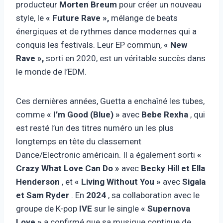
producteur
Morten Breum
pour créer un nouveau
style, le
« Future Rave »,
mélange de beats
énergiques et de rythmes dance modernes qui a
conquis les festivals. Leur EP commun,
« New
Rave »,
sorti en 2020, est un véritable succès dans
le monde de l’EDM.
Ces dernières années, Guetta a enchaîné les tubes,
comme
« I’m Good (Blue) »
avec
Bebe Rexha
, qui
est resté l’un des titres numéro un les plus
longtemps en tête du classement
Dance/Electronic américain. Il a également sorti
«
Crazy What Love Can Do »
avec
Becky Hill et Ella
Henderson
, et
« Living Without You »
avec
Sigala
et Sam Ryder
. En
2024
, sa collaboration avec le
groupe de K-pop
IVE
sur le single
« Supernova
Love »
a confirmé que sa musique continue de