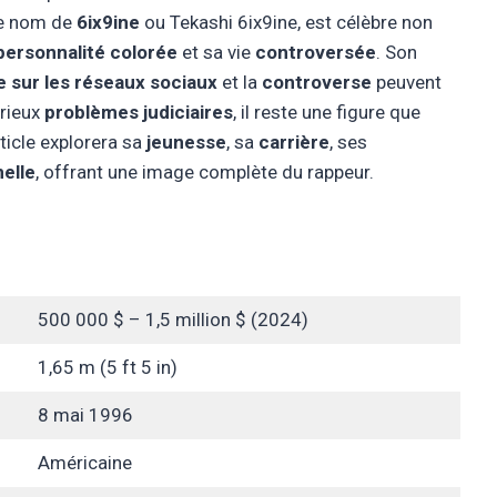
le nom de
6ix9ine
ou Tekashi 6ix9ine, est célèbre non
personnalité colorée
et sa vie
controversée
. Son
 sur les réseaux sociaux
et la
controverse
peuvent
érieux
problèmes judiciaires
, il reste une figure que
rticle explorera sa
jeunesse
, sa
carrière
, ses
elle
, offrant une image complète du rappeur.
500 000 $ – 1,5 million $ (2024)
1,65 m (5 ft 5 in)
8 mai 1996
Américaine