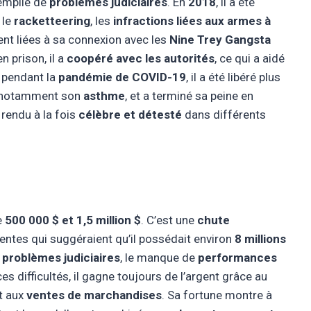
emplie de
problèmes judiciaires
. En
2018
, il a été
 le
racketteering
, les
infractions liées aux armes à
ent liées à sa connexion avec les
Nine Trey Gangsta
n prison, il a
coopéré avec les autorités
, ce qui a aidé
, pendant la
pandémie de COVID-19
, il a été libéré plus
 notamment son
asthme
, et a terminé sa peine en
 rendu à la fois
célèbre et détesté
dans différents
e
500 000 $ et 1,5 million $
. C’est une
chute
entes qui suggéraient qu’il possédait environ
8 millions
s
problèmes judiciaires
, le manque de
performances
ces difficultés, il gagne toujours de l’argent grâce au
t aux
ventes de marchandises
. Sa fortune montre à