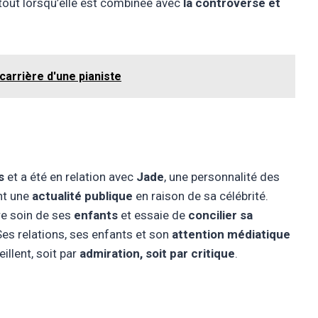
rtout lorsqu’elle est combinée avec
la controverse et
carrière d'une pianiste
s
et a été en relation avec
Jade
, une personnalité des
nt une
actualité publique
en raison de sa célébrité.
re soin de ses
enfants
et essaie de
concilier sa
Ses relations, ses enfants et son
attention médiatique
illent, soit par
admiration, soit par critique
.