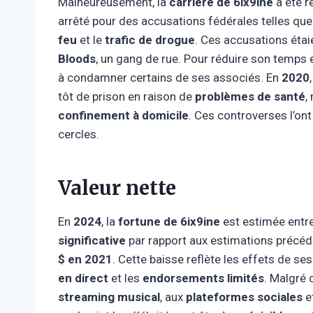
Malheureusement, la
carrière de 6ix9ine
a été r
arrêté pour des accusations fédérales telles que
feu
et le
trafic de drogue
. Ces accusations étai
Bloods
, un gang de rue. Pour réduire son temps e
à condamner certains de ses associés. En
2020
tôt de prison en raison de
problèmes de santé
,
confinement à domicile
. Ces controverses l’ont
cercles.
Valeur nette
En
2024
, la
fortune de 6ix9ine
est estimée entr
significative
par rapport aux estimations précéd
$ en 2021
. Cette baisse reflète les effets de se
en direct
et les
endorsements limités
. Malgré 
streaming musical
, aux
plateformes sociales
e