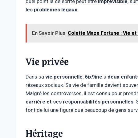
quel point la célébrité peut être
imprévisible
, su
les problèmes légaux
.
En Savoir Plus
Colette Maze Fortune : Vie et 
Vie privée
Dans sa
vie personnelle
,
6ix9ine
a
deux enfant
réseaux sociaux. Sa vie de famille devient souve
Malgré les controverses, il est connu pour prend
carrière et ses responsabilités personnelles
. 
font de lui une figure que beaucoup de gens surve
Héritage