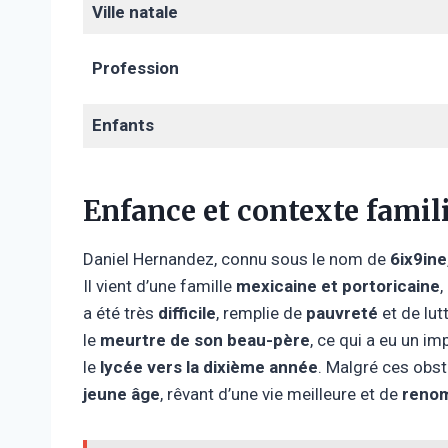
Ville natale
Profession
Enfants
Enfance et contexte famil
Daniel Hernandez, connu sous le nom de
6ix9ine
Il vient d’une famille
mexicaine et portoricaine
,
a été très
difficile
, remplie de
pauvreté
et de lut
le
meurtre de son beau-père
, ce qui a eu un imp
le
lycée vers la dixième année
. Malgré ces obsta
jeune âge
, rêvant d’une vie meilleure et de
renom