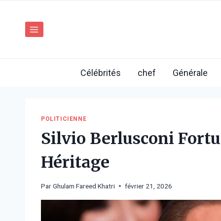
Aller
au
contenu
Célébrités
chef
Générale
POLITICIENNE
Silvio Berlusconi Fortun
Héritage
Par
Ghulam Fareed Khatri
février 21, 2026