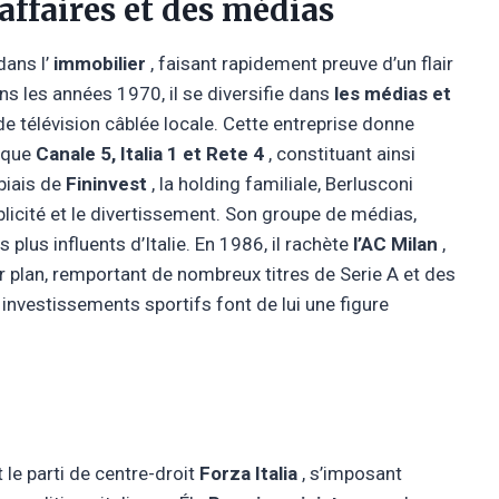
affaires et des médias
dans l’
immobilier
, faisant rapidement preuve d’un flair
ns les années 1970, il se diversifie dans
les médias et
e télévision câblée locale. Cette entreprise donne
s que
Canale 5, Italia 1 et Rete 4
, constituant ainsi
biais de
Fininvest
, la holding familiale, Berlusconi
publicité et le divertissement. Son groupe de médias,
 plus influents d’Italie. En 1986, il rachète
l’AC Milan
,
r plan, remportant de nombreux titres de Serie A et des
nvestissements sportifs font de lui une figure
 le parti de centre-droit
Forza Italia
, s’imposant