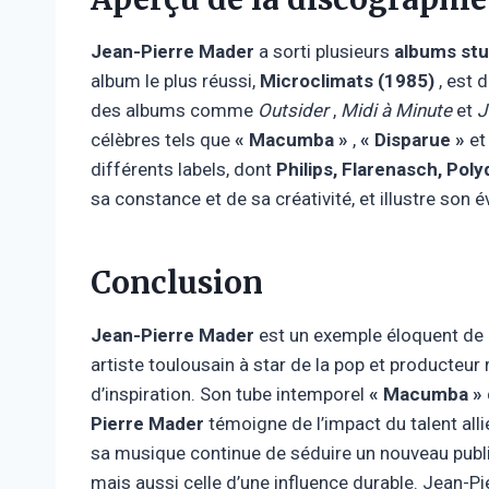
Jean-Pierre Mader
a sorti plusieurs
albums stu
album le plus réussi,
Microclimats (1985)
, est 
des albums comme
Outsider
,
Midi à Minute
et
J
célèbres tels que
« Macumba »
,
« Disparue »
e
différents labels, dont
Philips, Flarenasch, Po
sa constance et de sa créativité, et illustre son é
Conclusion
Jean-Pierre Mader
est un exemple éloquent de r
artiste toulousain à star de la pop et producteur
d’inspiration. Son tube intemporel
« Macumba »
Pierre Mader
témoigne de l’impact du talent alli
sa musique continue de séduire un nouveau public.
mais aussi celle d’une influence durable. Jean-P