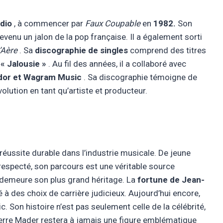
dio
, à commencer par
Faux Coupable
en
1982.
Son
devenu un jalon de la pop française. Il a également sorti
’Aère
. Sa
discographie de singles
comprend des titres
t
« Jalousie »
. Au fil des années, il a collaboré avec
lydor et Wagram Music
. Sa discographie témoigne de
volution en tant qu’artiste et producteur.
éussite durable dans l’industrie musicale. De jeune
 respecté, son parcours est une véritable source
demeure son plus grand héritage. La
fortune de Jean-
é à des choix de carrière judicieux. Aujourd’hui encore,
 Son histoire n’est pas seulement celle de la célébrité,
ierre Mader restera à jamais une figure emblématique