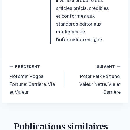
il veille à produire des
articles précis, crédibles
et conformes aux
standards éditoriaux
modernes de
l’information en ligne.
Navigation
PRÉCÉDENT
SUIVANT
Florentin Pogba
Peter Falk Fortune:
de
Fortune: Carrière, Vie
Valeur Nette, Vie et
l’article
et Valeur
Carrière
Publications similaires