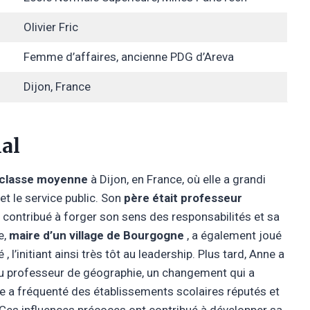
Olivier Fric
Femme d’affaires, ancienne PDG d’Areva
Dijon, France
ial
a classe moyenne
à Dijon, en France, où elle a grandi
et le service public. Son
père était professeur
a contribué à forger son sens des responsabilités et sa
e,
maire d’un village de Bourgogne
, a également joué
l’initiant ainsi très tôt au leadership. Plus tard, Anne a
u professeur de géographie, un changement qui a
le a fréquenté des établissements scolaires réputés et
 Ces influences précoces ont contribué à développer sa