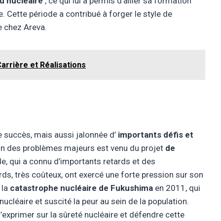
au nucléaire
, ce qui lui a permis d’allier sa formation
. Cette période a contribué à forger le style de
re chez Areva.
Carrière et Réalisations
e succès, mais aussi jalonnée d’
importants défis et
’un des problèmes majeurs est venu du projet
de
e, qui a connu d’importants retards et des
s, très coûteux, ont exercé une forte pression sur son
 la
catastrophe nucléaire de Fukushima
en 2011, qui
ucléaire et suscité la peur au sein de la population.
xprimer sur la sûreté nucléaire et défendre cette