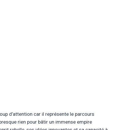
oup d’attention car il représente le parcours
 presque rien pour bâtir un immense empire
rit rebelle, ses idées innovantes et sa capacité à