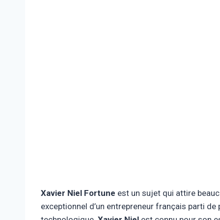
Xavier Niel Fortune
est un sujet qui attire beauc
exceptionnel d’un entrepreneur français parti de
technologique.
Xavier Niel
est connu pour son esp