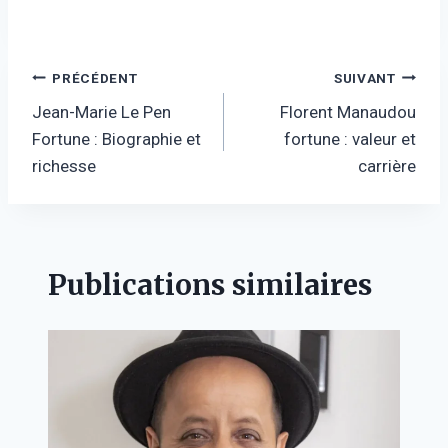
Navigation
PRÉCÉDENT
SUIVANT
Jean-Marie Le Pen
Florent Manaudou
de
Fortune : Biographie et
fortune : valeur et
l’article
richesse
carrière
Publications similaires