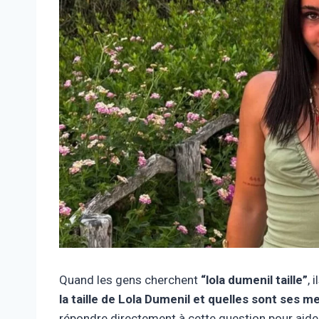
Quand les gens cherchent
“lola dumenil taille”
, 
la taille de Lola Dumenil et quelles sont ses 
répondre directement à cette question pour aide