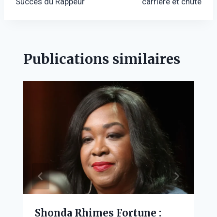
l’article
Succès du Rappeur
carrière et chute
Publications similaires
Shonda Rhimes Fortune :