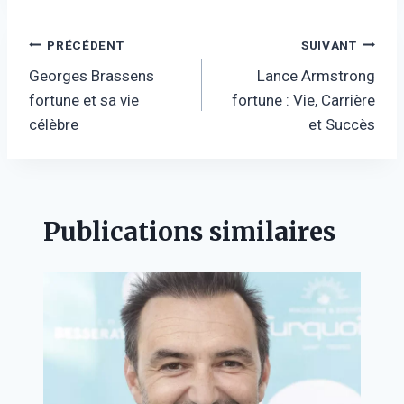
Navigation
PRÉCÉDENT
SUIVANT
Georges Brassens
Lance Armstrong
de
fortune et sa vie
fortune : Vie, Carrière
l’article
célèbre
et Succès
Publications similaires