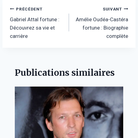
Navigation
PRÉCÉDENT
SUIVANT
Gabriel Attal fortune :
Amélie Oudéa-Castéra
de
Découvrez sa vie et
fortune : Biographie
l’article
carrière
complète
Publications similaires